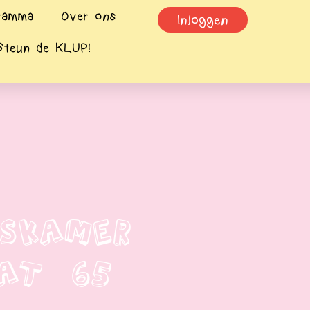
ramma
Over ons
Inloggen
Steun de KLUP!
skamer
aat 65