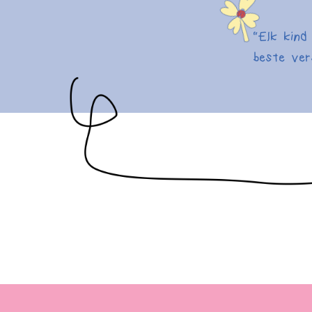
“Elk kin
beste ver