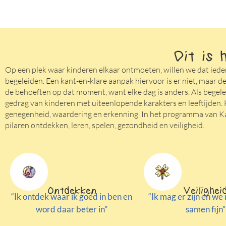
Dit is 
Op een plek waar kinderen elkaar ontmoeten, willen we dat ieder
begeleiden. Een kant-en-klare aanpak hiervoor is er niet, maar de 
de behoeften op dat moment, want elke dag is anders. Als begelei
gedrag van kinderen met uiteenlopende karakters en leeftijden. H
genegenheid, waardering en erkenning. In het programma van Ka
pilaren ontdekken, leren, spelen, gezondheid en veiligheid.
Ontdekken
Veilighei
“Ik ontdek waar ik goed in ben en
“Ik mag er zijn en we
word daar beter in”
samen fijn”