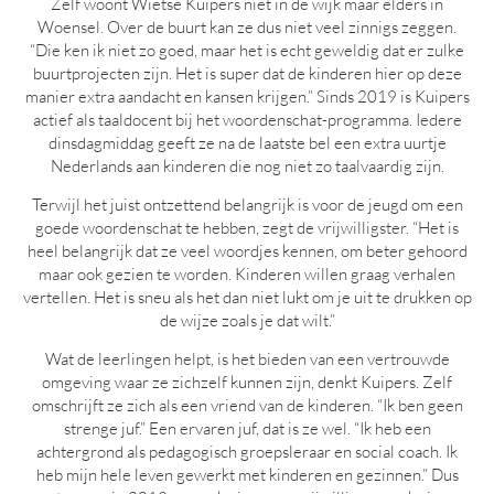
Zelf woont Wietse Kuipers niet in de wijk maar elders in
Woensel. Over de buurt kan ze dus niet veel zinnigs zeggen.
“Die ken ik niet zo goed, maar het is echt geweldig dat er zulke
buurtprojecten zijn. Het is super dat de kinderen hier op deze
manier extra aandacht en kansen krijgen.” Sinds 2019 is Kuipers
actief als taaldocent bij het woordenschat-programma. Iedere
dinsdagmiddag geeft ze na de laatste bel een extra uurtje
Nederlands aan kinderen die nog niet zo taalvaardig zijn.
Terwijl het juist ontzettend belangrijk is voor de jeugd om een
goede woordenschat te hebben, zegt de vrijwilligster. “Het is
heel belangrijk dat ze veel woordjes kennen, om beter gehoord
maar ook gezien te worden. Kinderen willen graag verhalen
vertellen. Het is sneu als het dan niet lukt om je uit te drukken op
de wijze zoals je dat wilt.”
Wat de leerlingen helpt, is het bieden van een vertrouwde
omgeving waar ze zichzelf kunnen zijn, denkt Kuipers. Zelf
omschrijft ze zich als een vriend van de kinderen. “Ik ben geen
strenge juf.” Een ervaren juf, dat is ze wel. “Ik heb een
achtergrond als pedagogisch groepsleraar en social coach. Ik
heb mijn hele leven gewerkt met kinderen en gezinnen.” Dus